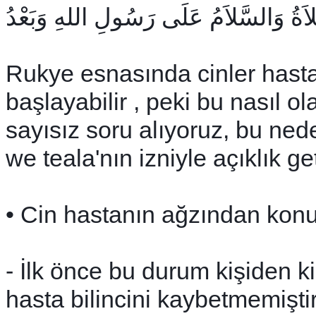
لاَةُ وَالسَّلاَمُ عَلَى رَسُولِ اللهِ وَبَعْدُ
Rukye esnasında cinler has
başlayabilir , peki bu nasıl o
sayısız soru alıyoruz, bu ne
we teala'nın izniyle açıklık g
• Cin hastanın ağzından konuş
- İlk önce bu durum kişiden ki
hasta bilincini kaybetmemişti