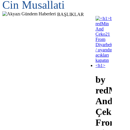
Cin Musallati
BAŞLIKLAR
by
redMin
And
Çeko21
From