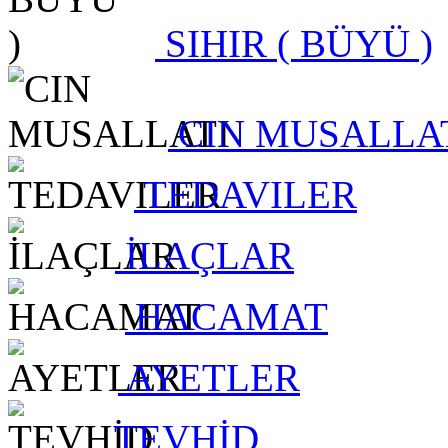
SIHIR ( BÜYÜ )
CIN MUSALLA
TEDAVILER
İLAÇLAR
HACAMAT
AYETLER
TEVHİD