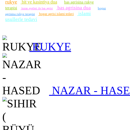
rukye
bit ve kasintiya dua
bas agrisina rukye
bas agrisina dua
terapisi
bogaz
kuran ayetleri ile bas agrisi
islami
bogaz agrisi islami tedavi
agrisina rukye terapisi
usullerle tedavi
RUKYE
NAZAR - HAS