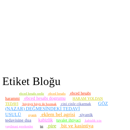
Etiket Bloğu
ebced hesabı
ebced hesabı nedir
ebced hesabı
ebced hesabı dogrumu
harammi
HARAM YOLDAN
GÖZ
TEDAVI
cini cinle cikarmak
büyüyü büyü ile bozmak
(NAZAR) DEĞMESİNDEKİ TEDAVİ
eklem bel agrisi
USULÜ
siyanik
siyanik
kabizlik
tedavisine dua
tuvalet ihtiyaci
kabizlik icin
pire
bit ve kasintiya
yapilmasi gerekenler
bit